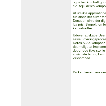
og vi har kun haft god
evt. fejl i deres komp
At udvikle applikation
funktionalitet bliver f
Desuden sikre det dig, 
lav pris. Simpelthen f
kan udskiftes.
Udover at skabe User 
selve udviklingsproces
Deres AJAX komponent
det muligt, at impleme
det er dog ikke særlig
vi så i stedet for, kan
virksomhed.
Du kan læse mere om 